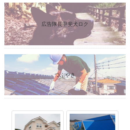
広告隊長甲斐犬ロク
つぶやき