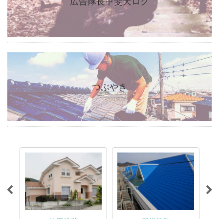
広告隊長甲斐犬ロク
つぶやき