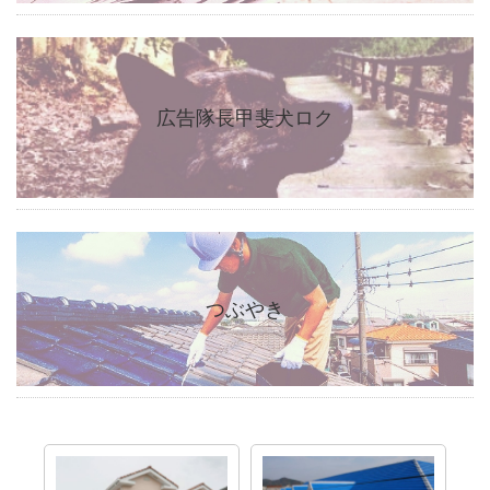
広告隊長甲斐犬ロク
つぶやき